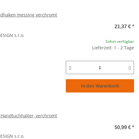
ndhaken messing verchromt
21,37 €
*
SIGN s.r.o.
Sofort verfügbar
Lieferzeit: 1 - 2 Tage
In den Warenkorb
-Handtuchhalter, verchromt
50,99 €
*
SIGN s.r.o.