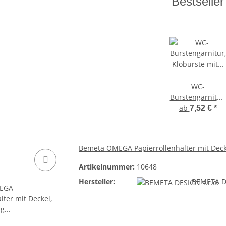
Bestseller
WC-
Bürstengarnitur,
Klobürste mit
ab
7,52 €
*
Wandbefestigun
Bad Accessoires,
chrom
Bemeta OMEGA Papierrollenhalter mit Dec
Artikelnummer:
10648
Hersteller:
BEMETA DE