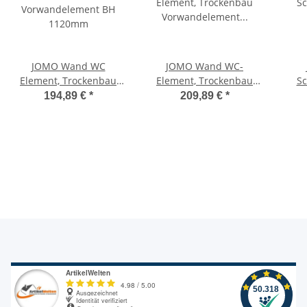
JOMO Wand WC
JOMO Wand WC-
Element, Trockenbau
Element, Trockenbau
Sc
Vorwandelement BH
Vorwandelement
194,89 €
*
209,89 €
*
1120mm
BH:1120mm, komplett
inkl. Drückerplatte