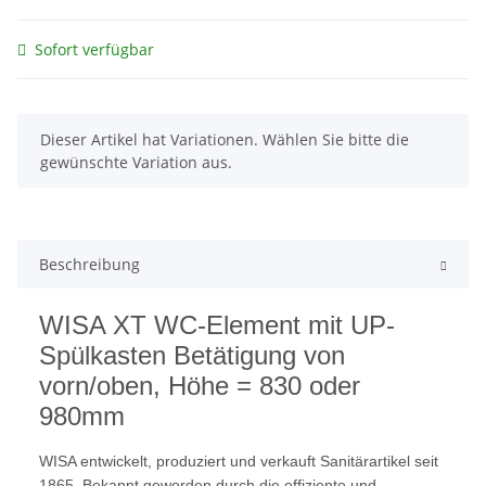
Sofort verfügbar
x
Dieser Artikel hat Variationen. Wählen Sie bitte die
gewünschte Variation aus.
Beschreibung
WISA XT WC-Element mit UP-
Spülkasten Betätigung von
vorn/oben, Höhe = 830 oder
980mm
WISA entwickelt, produziert und verkauft Sanitärartikel seit
1865. Bekannt geworden durch die effiziente und