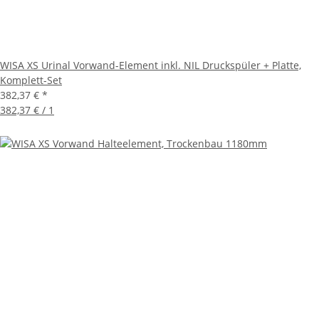
WISA XS Urinal Vorwand-Element inkl. NIL Druckspüler + Platte,
Komplett-Set
382,37 €
*
382,37 € / 1