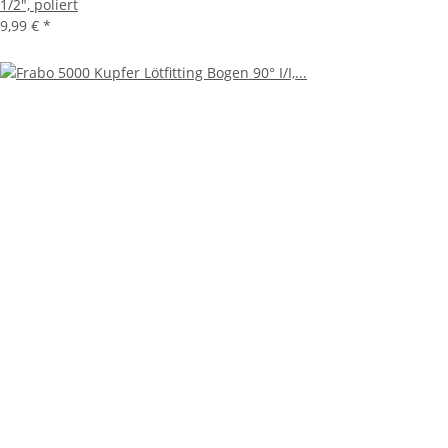
1/2", poliert
9,99 €
*