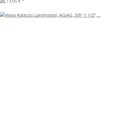
ab
13,05 €
*