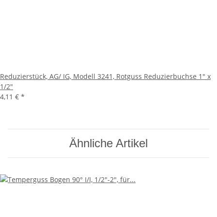
Reduzierstück, AG/ IG, Modell 3241, Rotguss Reduzierbuchse 1" x
1/2"
4,11 €
*
Ähnliche Artikel