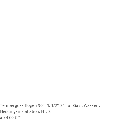
Temperguss Bogen 90° I/I, 1/2"-2", für Gas-, Wasser-,
Heizungsinstallation, Nr. 2
ab
4,60 €
*