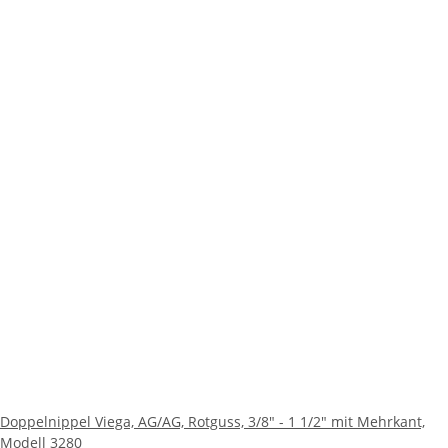
Doppelnippel Viega, AG/AG, Rotguss, 3/8" - 1 1/2" mit Mehrkant,
Modell 3280