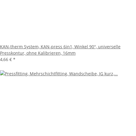
KAN-therm System, KAN-press 6in1, Winkel 90°, universelle
Presskontur, ohne Kalibrieren, 16mm
4,66 €
*