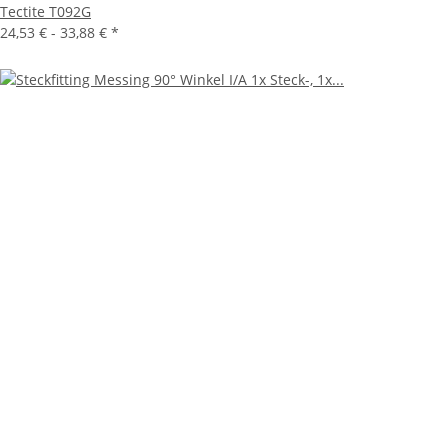
Tectite T092G
24,53 € -
33,88 €
*