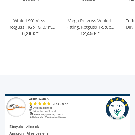
Winkel 90° Viega
Viega Rotguss Winkel,
Tefl
Rotguss , IG x IG, 3/4",
Fitting, Rotguss T-Stück,
DIN
Modell 3090,
1" IG/IG/IG, Modell 3130
x 0
6,26 €
*
12,45 €
*
Gewindefitting