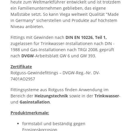
heute zum Weltmarktführer entwickelt und ist trotzdem
ein Familienunternehmen geblieben, das eigene
Maßstäbe setzt. So kann Viega weltweit Qualität "Made
in Germany" sicherstellen und Produkte auf höchstem
Niveau anbieten.
Fittings mit Gewinden nach
DIN ­EN ­10226, Teil 1,
zugelassen für Trinkwasser-Installationen nach DIN ­
1988 und Gas-Installationen nach TRGI 2008, geprüft
nach
DVGW
-Arbeitsblatt GW 6 und GW 393.
Zertifikate
Rotguss-Gewindefittings – ­DVGW-Reg.-Nr. DV-
7401AO2957
Fittingsysteme aus Rotguss finden Anwendung im
Bereich der
Heizungstechnik
sowie in der
Trinkwasser
-
und
Gasinstallation
.
Produktmerkmale:
formstabil und beständig gegen
Erosionskorrosion