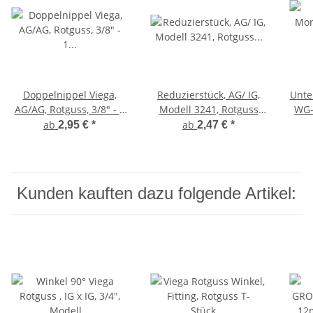
Doppelnippel Viega,
Reduzierstück, AG/ IG,
Unte
AG/AG, Rotguss, 3/8" - 1
Modell 3241, Rotguss
WG-
1/2" mit Mehrkant,
3/8" - 1 1/2",
Rotg
ab
ab
2,95 €
*
2,47 €
*
Modell 3280
Reduzierbuchse
Kunden kauften dazu folgende Artikel: