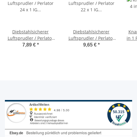
Diebstahlsicherer
Diebstahlsicherer
Knar
Luftsprudler / Perlator
Luftsprudler / Perlator
in 1 
24 x 1 IG Perlator
22 x 1 IG Perlator
17-1
7,89 €
*
9,65 €
*
Waschtischarmatur
Spültischarmatur