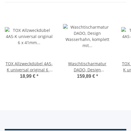
TOX Allzweckdübel 4AS-
Waschtischarmatur
TOX 
K universal original 6 x
DADO, Design
K un
41mm in Runddose 190
Wasserhahn, komplett
18,99 €
*
159,89 €
*
Stück
mit Ablaufgarnitur,
chrom