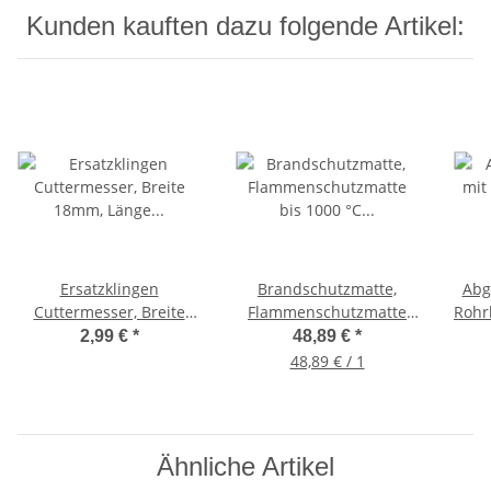
Kunden kauften dazu folgende Artikel:
Ersatzklingen
Brandschutzmatte,
Abg
Cuttermesser, Breite
Flammenschutzmatte
Rohr
18mm, Länge 110mm,
bis 1000 °C Maße: 330 x
x 2
2,99 €
*
48,89 €
*
Stahl, 10er Pack
500 x 4mm Asbestfrei
48,89 € / 1
Ähnliche Artikel