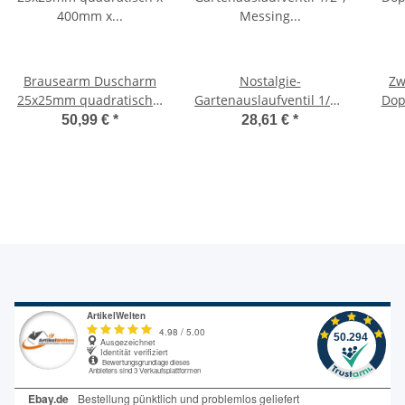
Brausearm Duscharm
Nostalgie-
Zw
25x25mm quadratisch x
Gartenauslaufventil 1/2",
Dop
400mm x 1/2",
Messing patiniert -Vogel,
Eck
50,99 €
*
28,61 €
*
hochwertig verchromt
Gartenanschluss
50