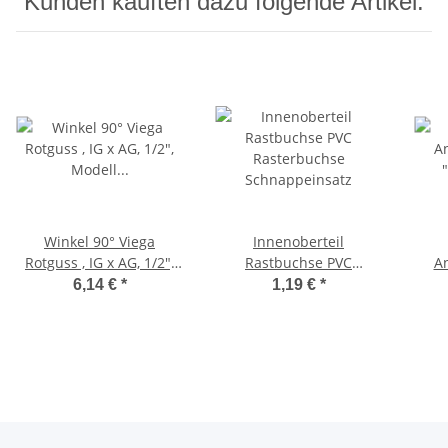
Kunden kauften dazu folgende Artikel:
Winkel 90° Viega
Innenoberteil
Rotguss , IG x AG, 1/2",
Rastbuchse PVC
A
Modell 3092
Rasterbuchse
"Fl
6,14 €
*
1,19 €
*
Schnappeinsatz
Üb
3/