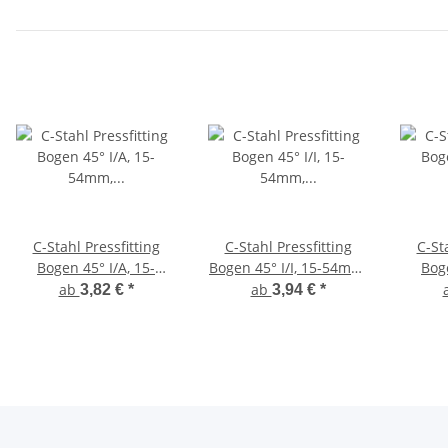
C-Stahl Pressfitting
C-Stahl Pressfitting
C-St
Bogen 45° I/A, 15-
Bogen 45° I/I, 15-54mm,
Boge
54mm, FRABOPRESS C-
FRABOPRESS C-Steel, V-
54mm,
ab
ab
3,82 €
*
3,94 €
*
Steel, V-Kontur
Kontur
St