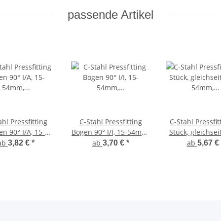
passende Artikel
ahl Pressfitting
C-Stahl Pressfitting
C-Stahl Pressfit
n 90° I/A, 15-
Bogen 90° I/I, 15-54mm,
Stück, gleichseit
 FRABOPRESS C-
FRABOPRESS C-Steel, V-
54mm, FRABOPR
ab
ab
ab
3,82 €
*
3,70 €
*
5,67 €
eel, V-Kontur
Kontur
Steel, V-Kon