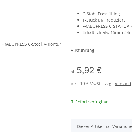
C-Stahl Pressfitting
T-Stück I/I/I, reduziert
FRABOPRESS C-STAHL V-
Erhältlich als: 15mm-5
Ausführung
5,92 €
ab
inkl. 19% MwSt. , zzgl.
Versand
Sofort verfügbar
x
Dieser Artikel hat Variatio