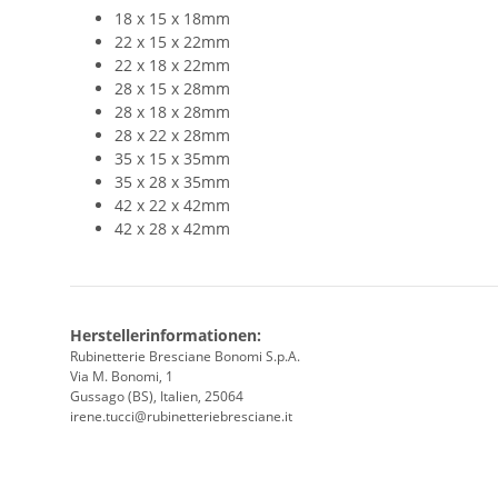
18 x 15 x 18mm
22 x 15 x 22mm
22 x 18 x 22mm
28 x 15 x 28mm
28 x 18 x 28mm
28 x 22 x 28mm
35 x 15 x 35mm
35 x 28 x 35mm
42 x 22 x 42mm
42 x 28 x 42mm
Herstellerinformationen:
Rubinetterie Bresciane Bonomi S.p.A.
Via M. Bonomi, 1
Gussago (BS), Italien, 25064
irene.tucci@rubinetteriebresciane.it