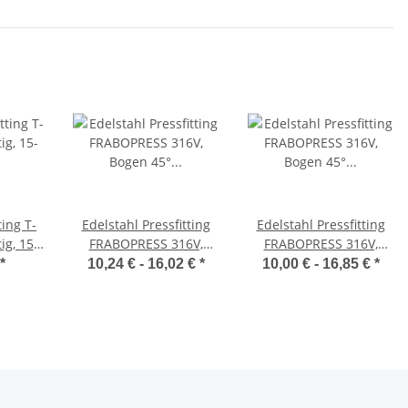
ting T-
Edelstahl Pressfitting
Edelstahl Pressfitting
ig, 15-
FRABOPRESS 316V,
FRABOPRESS 316V,
ESS C-
Bogen 45° I/A, V-Kontur,
Bogen 45° I/I, V-Kontur,
*
10,24 € -
16,02 €
*
10,00 € -
16,85 €
*
tur
DVGW
DVGW