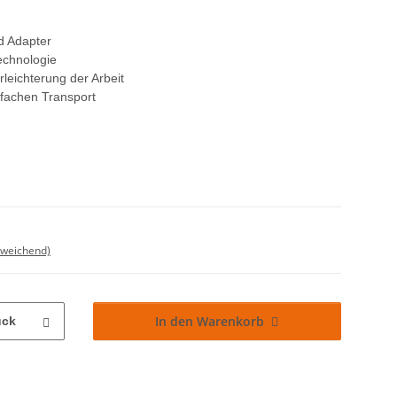
nd Adapter
echnologie
rleichterung der Arbeit
nfachen Transport
bweichend)
In den Warenkorb
ück