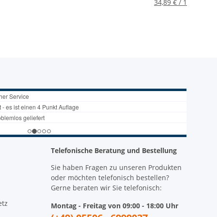
ngen,
mit Hohlschaft,
7-tlg. KK27RA
34,89 € / 1
5/3
05134275001
Telefonische Beratung und Bestellung
Sie haben Fragen zu unseren Produkten
oder möchten telefonisch bestellen?
Gerne beraten wir Sie telefonisch:
etz
Montag - Freitag von 09:00 - 18:00 Uhr