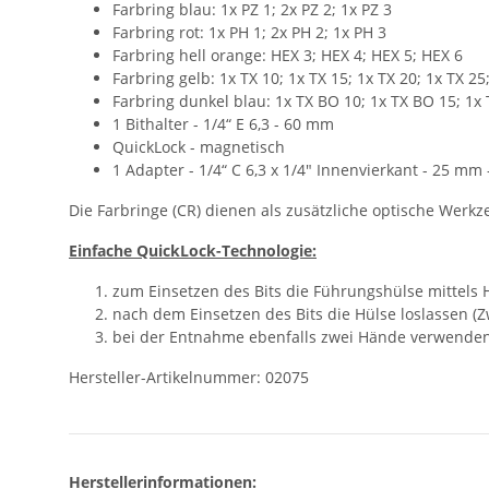
Farbring blau: 1x PZ 1; 2x PZ 2; 1x PZ 3
Farbring rot: 1x PH 1; 2x PH 2; 1x PH 3
Farbring hell orange: HEX 3; HEX 4; HEX 5; HEX 6
Farbring gelb: 1x TX 10; 1x TX 15; 1x TX 20; 1x TX 25
Farbring dunkel blau: 1x TX BO 10; 1x TX BO 15; 1x 
1 Bithalter - 1/4“ E 6,3 - 60 mm
QuickLock - magnetisch
1 Adapter - 1/4“ C 6,3 x 1/4" Innenvierkant - 25 mm 
Die Farbringe (CR) dienen als zusätzliche optische Wer
Einfache QuickLock-Technologie:
zum Einsetzen des Bits die Führungshülse mittels 
nach dem Einsetzen des Bits die Hülse loslassen (Zw
bei der Entnahme ebenfalls zwei Hände verwende
Hersteller-Artikelnummer: 02075
Herstellerinformationen: