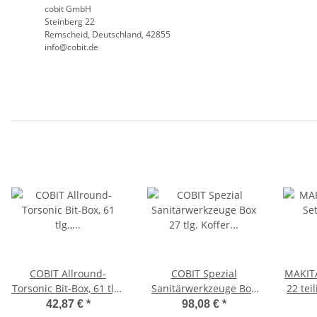
cobit GmbH
Steinberg 22
Remscheid, Deutschland, 42855
info@cobit.de
COBIT Allround-
COBIT Spezial
MAKITA
Torsonic Bit-Box, 61 tlg.,
Sanitärwerkzeuge Box
22 tei
verlängerte Bits mit
27 tlg. Koffer für
42,87 €
*
98,08 €
*