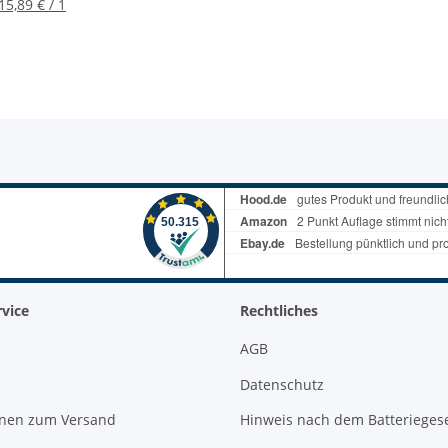
Satz, 4715
mm langen Kli
15,89 € / 1
335/350/35
vice
Rechtliches
AGB
Datenschutz
onen zum Versand
Hinweis nach dem Batterieges