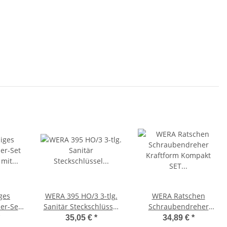
ges
WERA 395 HO/3 3-tlg.
WERA Ratschen
er-Set
Sanitär Steckschlüssel
Schraubendreher
mit 300
Schraubendrehersatz
Kraftform Kompakt SET
35,05 €
*
34,89 €
*