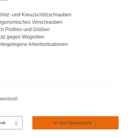
hlitz- und Kreuzschlitzschrauben
d ergonomisches Verschrauben
h Profilen und Größen
utz gegen Wegrollen
iefergelegene Arbeitssituationen
bweichend)
In den Warenkorb
ück