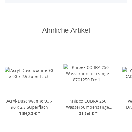
Ähnliche Artikel
Acryl-Duschwanne 90 x
Knipex COBRA 250
Wa
90 x 2,5 Superflach
Wasserpumpenzange,
DA
8701250 Profi Qualität
Au
169,33 €
*
31,54 €
*