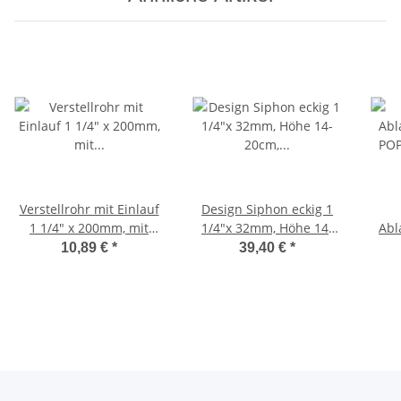
Verstellrohr mit Einlauf
Design Siphon eckig 1
1 1/4" x 200mm, mit
1/4"x 32mm, Höhe 14-
Abl
Verschraubung,
20cm, verchromt
PO
10,89 €
*
39,40 €
*
Kunststoff verchromt
mass