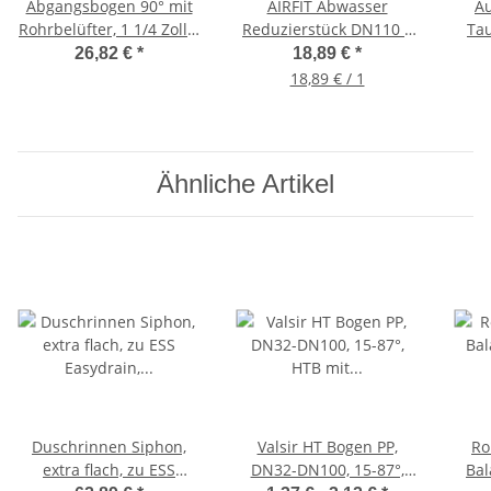
Abgangsbogen 90° mit
AIRFIT Abwasser
Au
Rohrbelüfter, 1 1/4 Zoll x
Reduzierstück DN110 x
Tau
Ø 32 mm x 250 mm,
DN40 x DN40,
26,82 €
*
18,89 €
*
Messing, Chrom
Doppelreduzierung
18,89 € / 1
Ähnliche Artikel
Duschrinnen Siphon,
Valsir HT Bogen PP,
Ro
extra flach, zu ESS
DN32-DN100, 15-87°,
Bal