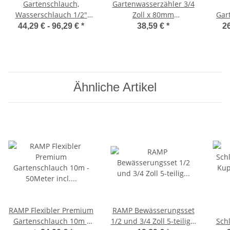
Gartenschlauch,
Gartenwasserzähler 3/4
Wasserschlauch 1/2"
Zoll x 80mm
Gar
3/4" 1" in 25m, 30m,
Zapfhahnzähler
Z
44,29 € -
96,29 €
*
38,59 €
*
26
50m, Qualitätsschlauch
Komplett Set
Ähnliche Artikel
RAMP Flexibler Premium
RAMP Bewässerungsset
Gartenschlauch 10m -
1/2 und 3/4 Zoll 5-teilig –
Sch