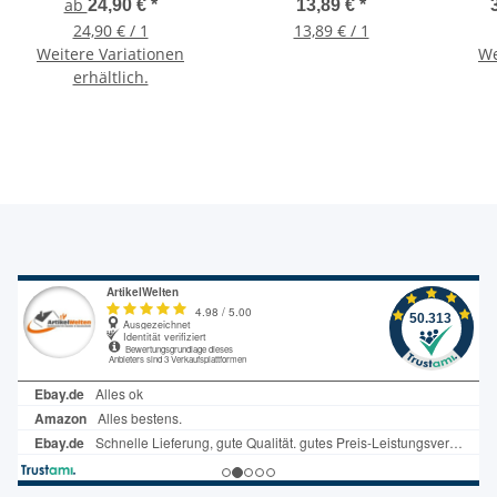
50Meter incl. Zubehör
Schnellkupplungen,
Kup
ab
24,90 €
*
13,89 €
*
Aqua Stop & Sprühdüse
24,90 € / 1
13,89 € / 1
Weitere Variationen
We
erhältlich.