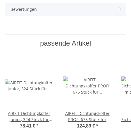
Bewertungen
passende Artikel
AIRFIT Dichtungkoffer
AIRFIT Dichtungskoffer
Junior, 324 Stück für
PROFI 675 Stück für
Sich
Sanitär, Heizung, Solar
Sanitär, Heizung, Solar,
mi
78,41 €
*
124,89 €
*