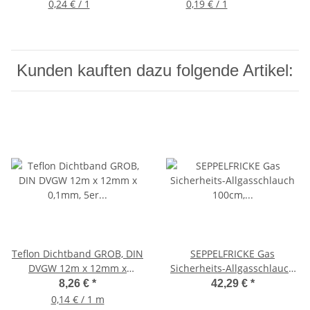
und Gas, 70003DK
Gas, 70004DK
0,24 € / 1
0,19 € / 1
Kunden kauften dazu folgende Artikel:
Teflon Dichtband GROB, DIN
SEPPELFRICKE Gas
DVGW 12m x 12mm x
Sicherheits-Allgasschlauch
0,1mm, 5er Sparpack
100cm, Edelstahl, für Erdgas
8,26 €
*
42,29 €
*
0,14 € / 1 m