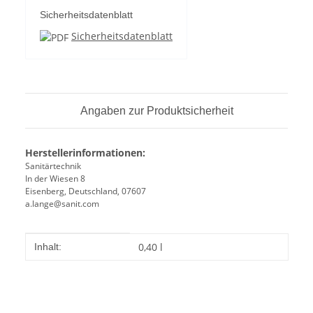
Sicherheitsdatenblatt
Sicherheitsdatenblatt
Angaben zur Produktsicherheit
Herstellerinformationen:
Sanitärtechnik
In der Wiesen 8
Eisenberg, Deutschland, 07607
a.lange@sanit.com
Produkteigenschaft
Wert
0,40 l
Inhalt: