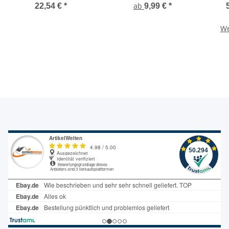
x 220mm Sifon Siphon
Rohrgummiadapter
K
ab
22,54 €
*
9,99 €
*
Gummi Reduzierung
DN32 - DN125
We