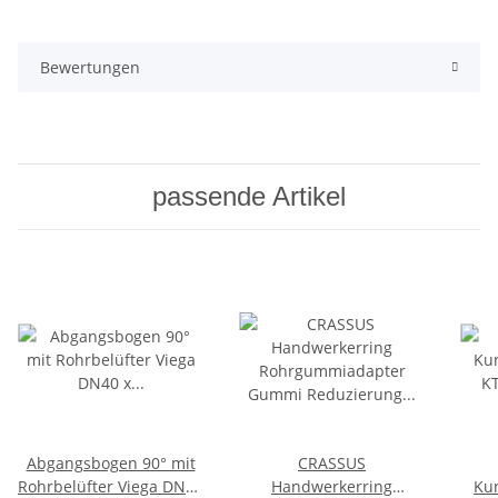
Bewertungen
passende Artikel
Abgangsbogen 90° mit
CRASSUS
Rohrbelüfter Viega DN40
Handwerkerring
Kun