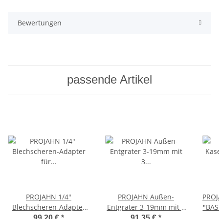
Bewertungen
passende Artikel
PROJAHN 1/4"
PROJAHN Außen-
PROJ
Blechscheren-Adapter
Entgrater 3-19mm mit 3
"BASI
für Bohrmaschinen und
Hartmetall-Schneiden,
99,20 €
*
91,35 €
*