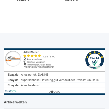
Akkuschrauber,
Gr. 1
PR398053
Artikelwelten