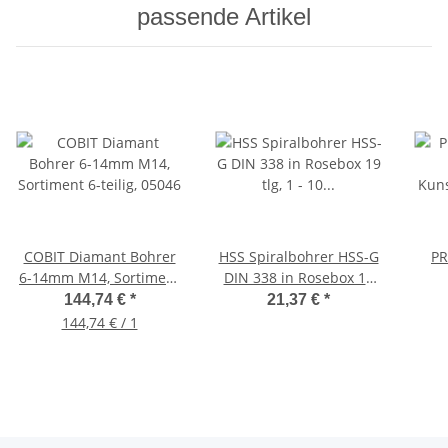
passende Artikel
COBIT Diamant Bohrer
HSS Spiralbohrer HSS-G
PR
6-14mm M14, Sortiment
DIN 338 in Rosebox 19
6-teilig, 05046
tlg, 1 - 10 x 0,5mm
Kuns
144,74 €
*
21,37 €
*
144,74 € / 1