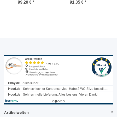
für Bohrmaschinen und
Hartmetall-Schneiden,
99,20 €
*
91,35 €
*
Akkuschrauber,
Gr. 1
PR398053
Artikelwelten