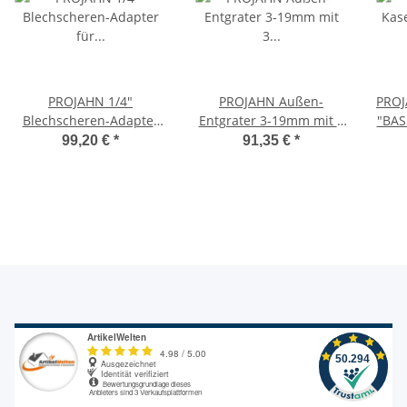
PROJAHN 1/4"
PROJAHN Außen-
PROJ
Blechscheren-Adapter
Entgrater 3-19mm mit 3
"BASI
für Bohrmaschinen und
Hartmetall-Schneiden,
99,20 €
*
91,35 €
*
Akkuschrauber,
Gr. 1
PR398053