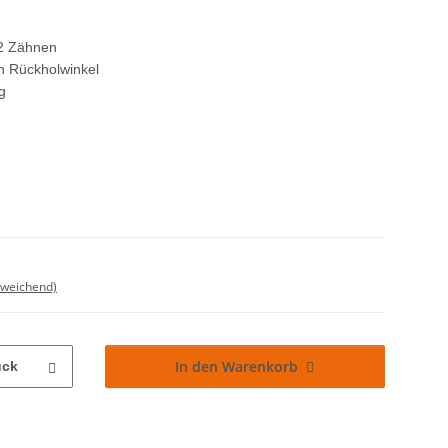
72 Zähnen
n Rückholwinkel
g
bweichend)
In den Warenkorb
ück