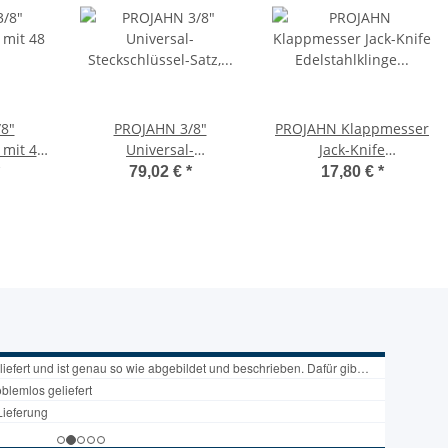
8"
PROJAHN 3/8"
PROJAHN Klappmesser
 mit 48
Universal-
Jack-Knife
ster
Steckschlüssel-Satz, 3-
Edelstahlklinge
79,02 €
*
17,80 €
*
ung,
tlg. in Rolltasche,
feststellbar 3987F mit
sign
multifunktionaler
Gürtelclip
Einsatz