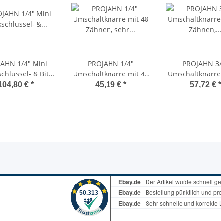
AHN 1/4" Mini
PROJAHN 1/4"
PROJAHN 3/
chlüssel- & Bit-
Umschaltknarre mit 48
Umschaltknarre
x, 38tlg. mit
Zähnen, sehr
Zähnen, robu
104,80 €
*
45,19 €
*
57,72 €
*
rkierten Bits
beständig, extrem
Grobverzahn
schlankes Design
schlankes De