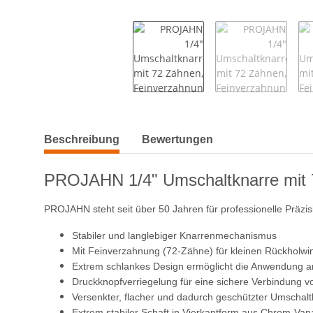
weitere Registerkarten anzeigen
Beschreibung
Bewertungen
PROJAHN 1/4" Umschaltknarre mit 72
PROJAHN steht seit über 50 Jahren für professionelle Präzisi
Stabiler und langlebiger Knarrenmechanismus
Mit Feinverzahnung (72-Zähne) für kleinen Rückholwin
Extrem schlankes Design ermöglicht die Anwendung an
Druckknopfverriegelung für eine sichere Verbindung v
Versenkter, flacher und dadurch geschützter Umschalt
Extrem stabiler Schaft in Vierkantform aus Chrom-Van