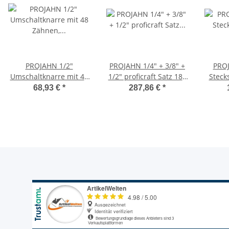
PROJAHN 1/2"
PROJAHN 1/4" + 3/8" +
PROJ
Umschaltknarre mit 48
1/2" proficraft Satz 182
Stecks
Zähnen, robuste
tlg., 48 Zahn Knarren,
Bo
68,93 €
*
287,86 €
*
Grobverzahnung,
im Koffer
ma
schlankes Design