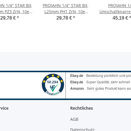
N 1/4" STAR Bit,
PROJAHN 1/4" STAR Bit,
PROJAHN 1/
m PZ3 ZrN, 10er
L25mm PH1 ZrN, 10er
Umschaltknarre
Pack
Pack
Zähnen, se
29,78 €
*
29,78 €
*
45,19 €
*
beständig, e
schlankes De
vice
Rechtliches
AGB
Datenschutz