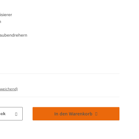
sierer
m
raubendrehern
bweichend)
In den Warenkorb
ück