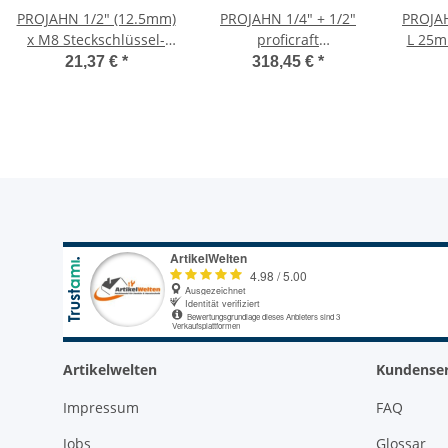
PROJAHN 1/2" (12.5mm)
PROJAHN 1/4" + 1/2"
PROJAH
x M8 Steckschlüssel-
proficraft
L 25m
Einsatz für
Werkzeugkoffer 98-
21,37 €
*
318,45 €
*
Gewindestangen,
teilig 48 Zahn Knarren,
Stockschrauben und
im Koffer
Stehbolzen
Artikelwelten
Kundenser
Impressum
FAQ
Jobs
Glossar