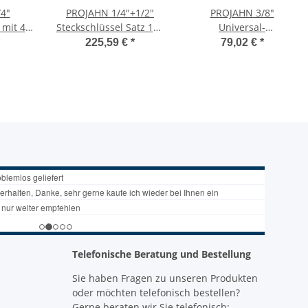
4"
PROJAHN 1/4"+1/2"
PROJAHN 3/8"
 mit 48
Steckschlüssel Satz 108
Universal-
hr
tlg. proficraft, 72 Zahn
Steckschlüssel-Satz, 3-
225,59 €
*
79,02 €
*
xtrem
Knarren
tlg. in Rolltasche,
sign
multifunktionaler
Einsatz
Telefonische Beratung und Bestellung
Sie haben Fragen zu unseren Produkten
oder möchten telefonisch bestellen?
Gerne beraten wir Sie telefonisch: