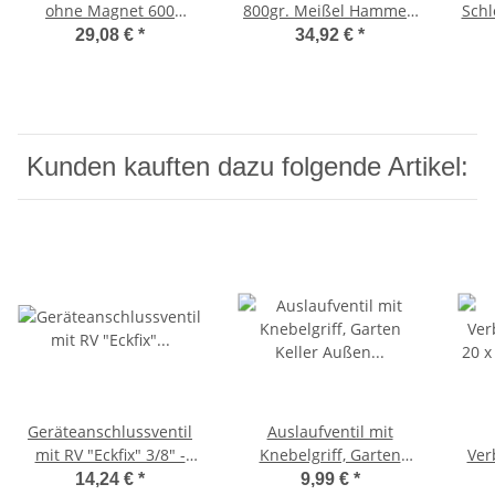
ohne Magnet 600
800gr. Meißel Hammer,
Schl
Gramm mit Nagelrille
Schlagmeißel
M
29,08 €
*
34,92 €
*
Stahlrohrstiel
DIN1
Kunden kauften dazu folgende Artikel:
Geräteanschlussventil
Auslaufventil mit
mit RV "Eckfix" 3/8" -
Knebelgriff, Garten
Ver
50mm hoch -
Keller Außen
20 
14,24 €
*
9,99 €
*