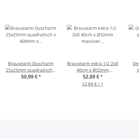
Brausearm Duscharm
Brausearm extra 1/2 Zoll
Des
25x25mm quadratisch x
40cm x Ø32mm
q
400mm x 1/2",
massiver Duscharm,
Ros
50,99 €
*
52,89 €
*
hochwertig verchromt
chrom
52,89 € / 1