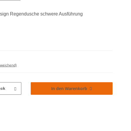
esign Regendusche schwere Ausführung
bweichend)
In den Warenkorb
ück