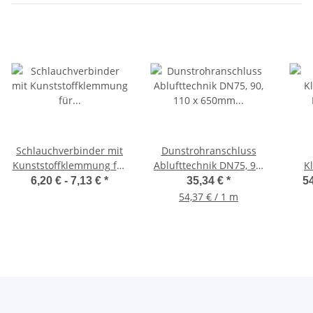
Schlauchverbinder mit
Dunstrohranschluss
Kunststoffklemmung für
Ablufttechnik DN75, 90,
K
1/2", 3/4"
110 x 650mm von
6,20 € -
7,13 €
*
35,34 €
*
54
Gartenschlauch
KLÖBER
54,37 € / 1 m