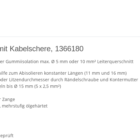
mit Kabelschere, 1366180
 oder Gummiisolation max. Ø 5 mm oder 10 mm² Leiterquerschnitt
shilfe zum Abisolieren konstanter Längen (11 mm und 16 mm)
 oder Litzendurchmesser durch Rändelschraube und Kontermutter
ln bis Ø 15 mm (5 x 2,5 mm²)
r Zange
 mehrstufig ölgehärtet
geprüft