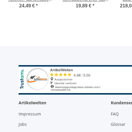
233/179mm, 190mm
5 tlg, 50245500033
t
24,49 €
*
19,89 €
*
218,0
Sägeblattlänge, PR3314
Fla
Paneel
Artikelwelten
Kundenser
Impressum
FAQ
Jobs
Glossar