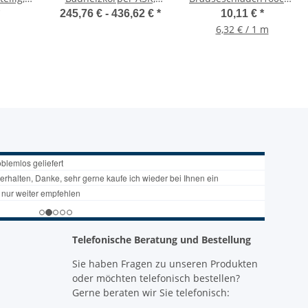
88
schwarz,
1/2" Drehkonus x
245,76 € -
436,62 €
*
10,11 €
*
rechts-/linksbündig,
Rändel, Kunststoff,
6,32 € / 1 m
verschiedene Größen
Metall Anschluss
Telefonische Beratung und Bestellung
Sie haben Fragen zu unseren Produkten
oder möchten telefonisch bestellen?
Gerne beraten wir Sie telefonisch: