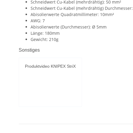
Schneidwert Cu-Kabel (mehrdrähtig): 50 mm²
Schneidwert Cu-Kabel (mehrdrähtig) Durchmesser
Abisolierwerte Quadratmillimeter: 10mm²
AWG: 7
Abisolierwerte (Durchmesser): Ø 5mm
Länge: 180mm
Gewicht: 210g
Sonstiges
Produktvideo KNIPEX StriX
YouTube-Videos
zulassen