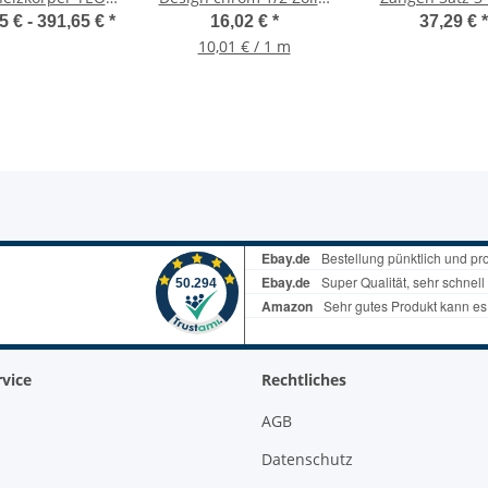
iefschwarz,
160cm, 2x Drehkonus
502120300
5 € -
391,65 €
*
16,02 €
*
37,29 €
*
chheizkörper,
10,01 € / 1 m
radiator, diverse
Größen
vice
Rechtliches
AGB
Datenschutz