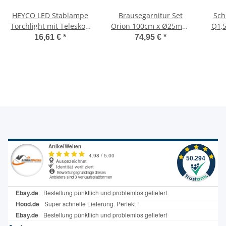
HEYCO LED Stablampe
Brausegarnitur Set
Sch
Torchlight mit Teleskop
Orion 100cm x Ø25mm,
Q1,5
Magnetheber biegsam
variable Montage für
A, 
16,61 €
*
74,95 €
*
bis 57cm
Renovierungen