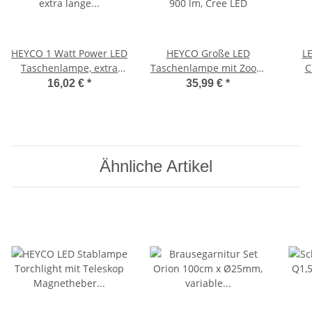
HEYCO 1 Watt Power LED
HEYCO Große LED
L
Taschenlampe, extra
Taschenlampe mit Zoom
C
lange Leuchtdauer,
900 lm, Cree LED
16,02 €
*
35,99 €
*
11cm
Alu
Ähnliche Artikel