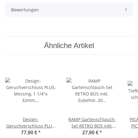
Bewertungen
Ähnliche Artikel
Design-
RAMP Gartenschlauch-
PIC
Geruchverschluss PLUS,
Set RETRO BOS inkl.
PIC
Messing, 1 1/4"x 32mm,
Zubehör, 20 m, 1/2 Zoll,
sc
77,90 €
*
27,90 €
*