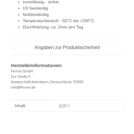
zuverlässig - sicher
UV beständig
farbbeständig
Temperaturbereich: -50°C bis +250°C
Durchhärtung: ca. 2mm pro Tag
Angaben zur Produktsicherheit
Herstellerinformationen:
Fermit GmbH
Zur Heide 4
Vettelschoß-Kalenborn, Deutschland, 53560
info@fermit.de
Produkteigenschaft
Wert
0,31 l
Inhalt: