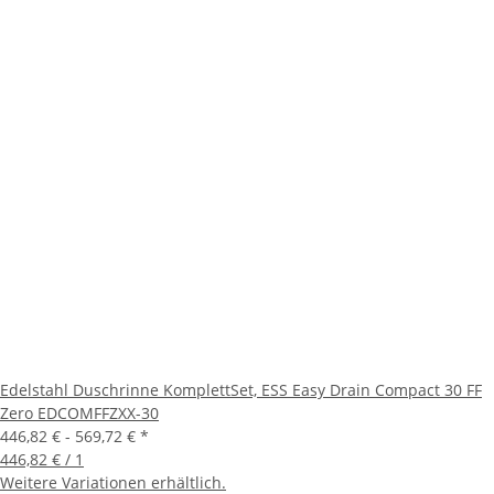
Edelstahl Duschrinne KomplettSet, ESS Easy Drain Compact 30 FF
Zero EDCOMFFZXX-30
446,82 € -
569,72 €
*
446,82 € / 1
Weitere Variationen erhältlich.