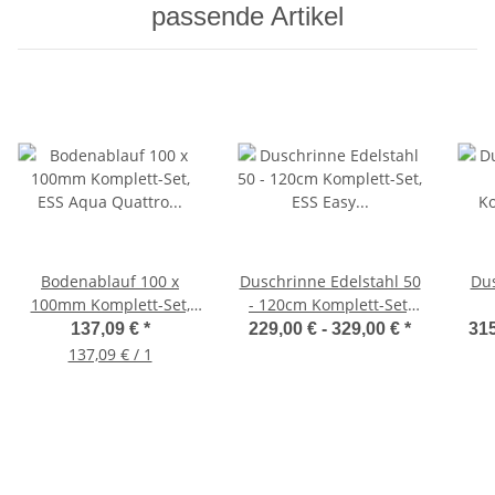
passende Artikel
Bodenablauf 100 x
Duschrinne Edelstahl 50
Dus
100mm Komplett-Set,
- 120cm Komplett-Set,
ESS Aqua Quattro zum
ESS Easy drain mit
K
137,09 €
*
229,00 € -
329,00 €
*
315
verfliesen, MSI6-T
Abdeckung
137,09 € / 1
Wa