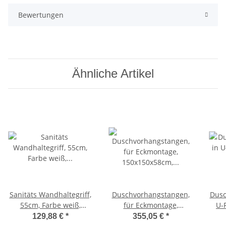
Bewertungen
Ähnliche Artikel
Sanitäts Wandhaltegriff,
Duschvorhangstangen,
Dusc
55cm, Farbe weiß,
für Eckmontage,
U-F
rutschfeste Oberfläche
150x150x58cm, Alu-Rohr,
Rohr
129,88 €
*
355,05 €
*