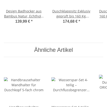
Design Badhocker aus
Duschklappsitz Exklusiv
Dusch
Bambus Natur, Echtholz,
geprüft bis 160 Kg,
160 
hohe Qualität, bis 130
Wannensitz, Klappsitz,
139,99 €
*
174,68 €
*
Kg
Farbe weiß
Ähnliche Artikel