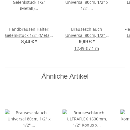
Handbrausen Halter,
Brauseschlauch
Fl
Gelenkstück 1/2" (Metall)
Universal 80cm, 1/2" x
L
verchromt
1/2", Metall
Kon
8,44 €
*
9,99 €
*
Duschschlauch, doppelt
Ku
12,49 € / 1 m
gewickelt
Ähnliche Artikel