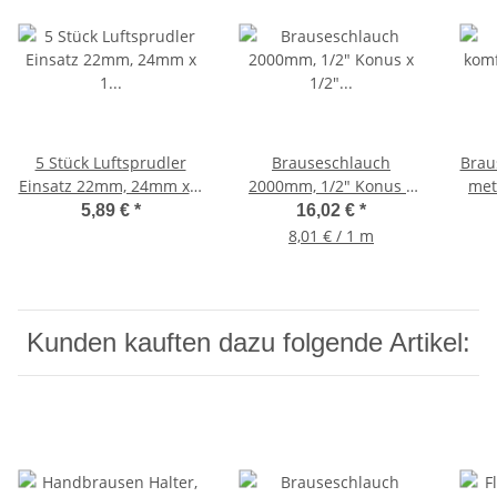
5 Stück Luftsprudler
Brauseschlauch
Brau
Einsatz 22mm, 24mm x 1
2000mm, 1/2" Konus x
met
Perlatorsieb
1/2" Überwurf, Metall,
1/2"
5,89 €
*
16,02 €
*
Wasserhahn Sieb
Duschschlauch
8,01 € / 1 m
Kunden kauften dazu folgende Artikel: