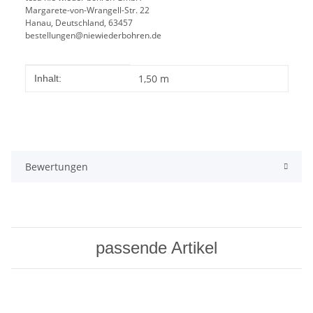
Margarete-von-Wrangell-Str. 22
Hanau, Deutschland, 63457
bestellungen@niewiederbohren.de
Produkteigenschaft
Wert
1,50 m
Inhalt:
Bewertungen
passende Artikel