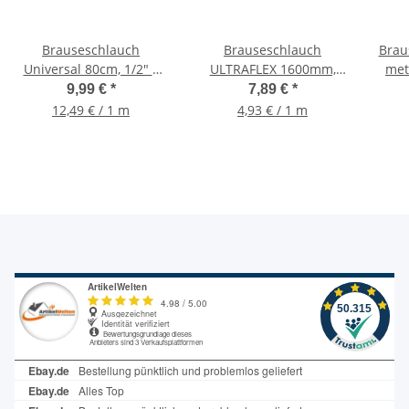
Brauseschlauch
Brauseschlauch
Brau
Universal 80cm, 1/2" x
ULTRAFLEX 1600mm,
met
1/2", Metall
1/2" Konus x 1/2"
1/2"
9,99 €
*
7,89 €
*
Duschschlauch, doppelt
Überwurf
12,49 € / 1 m
4,93 € / 1 m
gewickelt