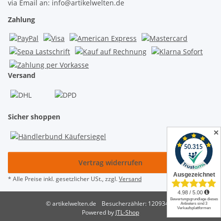
via Email an: info@artikelwelten.de
Zahlung
Versand
Sicher shoppen
✕
Vertrag widerrufen
* Alle Preise inkl. gesetzlicher USt., zzgl.
Versand
© artikelwelten.de
Besucherzähler: 12093427
Powered by
JTL-Shop