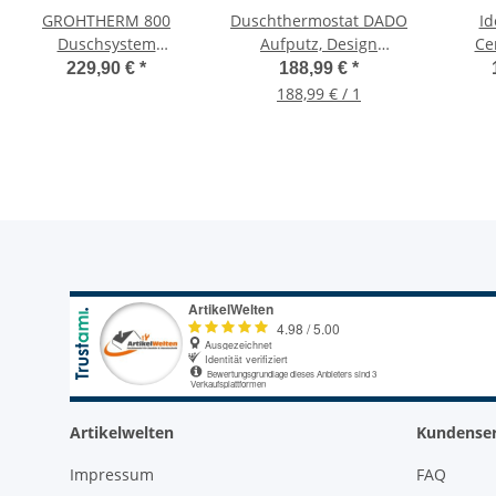
GROHTHERM 800
Duschthermostat DADO
Id
Duschsystem
Aufputz, Design
Ce
Thermostat
Brausethermostat
Bra
229,90 €
*
188,99 €
*
Brausebatterie mit
188,99 € / 1
Brausegarnitur,
Ther
34566000
Artikelwelten
Kundenser
Impressum
FAQ