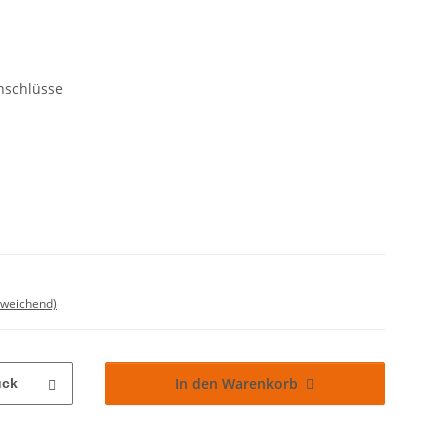
Anschlüsse
bweichend)
In den Warenkorb
ück