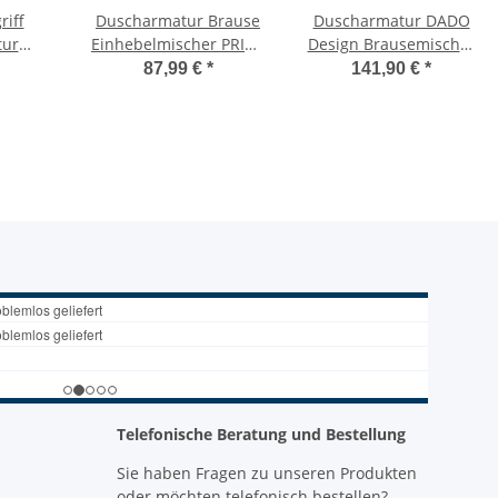
riff
Duscharmatur Brause
Duscharmatur DADO
tur
Einhebelmischer PRIUS
Design Brausemischer
ur
7930
für AP Wandmontage,
87,99 €
*
141,90 €
*
t
Messing, chrom, EHM
Telefonische Beratung und Bestellung
Sie haben Fragen zu unseren Produkten
oder möchten telefonisch bestellen?