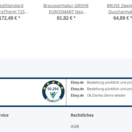
ealStandard
Brausearmatur GROHE
BRUSE Zweig
raTherm T25
EUROSMART Neu
Duscharma
usethermostat
33555002 DN15
Wandarmat
172,49 €
*
81,82 €
*
64,89 €
*
A7201AA
Duscharmatur chrom
verchrom
mostatarmatur
vice
Rechtliches
AGB