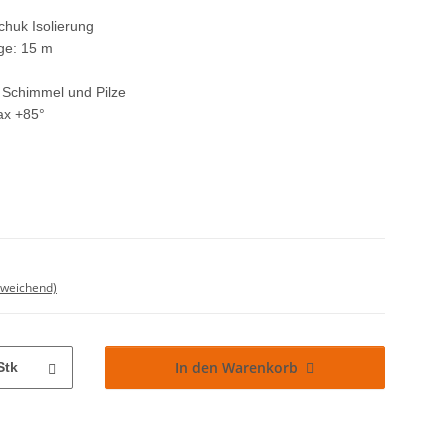
chuk Isolierung
ge: 15 m
, Schimmel und Pilze
ax +85°
bweichend)
In den Warenkorb
Stk