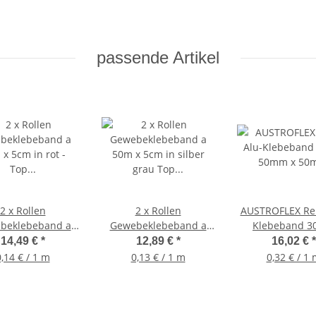
passende Artikel
2 x Rollen
2 x Rollen
AUSTROFLEX Rei
beklebeband a
Gewebeklebeband a
Klebeband 3
5cm in rot - Top
50m x 5cm in silber
50mm x 50m, Uni
14,49 €
*
12,89 €
*
16,02 €
*
Qualität
grau Top Qualität
einsetzba
,14 € / 1 m
0,13 € / 1 m
0,32 € / 1