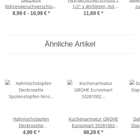
Röhrengeruchverschluss
1/2" x 40/50mm, mit
z
1 1/2" x DN40 / DN50 mit
flexiblem Abgang,
8,99 € -
16,99 €
*
11,69 €
*
Kugelgelenk
geprüft nach EN 411
Kun
Sip
D
Ähnliche Artikel
Hahnlochstopfen
Küchenarmatur GROHE
Da
Deckrosette
Eurosmart 33281002
Dop
Spülenstopfen Niro Ø 42
Einhand-
4,99 €
*
98,29 €
*
mm verchromt
Spültischbattrie, DN 15