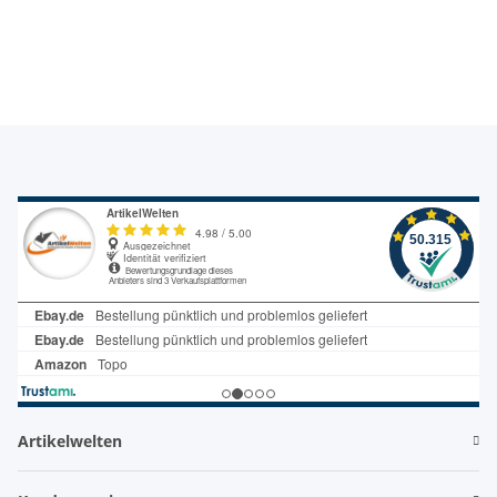
Rü
Artikelwelten