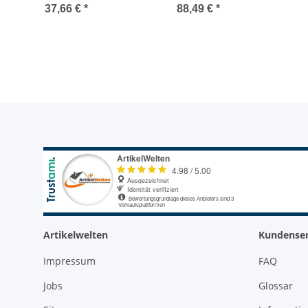
IP44, Dreifachstecker
Liter, 2 kW Boiler ARKS
po
37,66 €
*
88,49 €
*
5U für Untertisch
Verbi
Artikelwelten
Kundenser
Impressum
FAQ
Jobs
Glossar