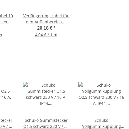
abel 10
Verlängerungskabel für
ellen
den Außenbereich, 5
F 3G1,5
Meter, H05RR-F3G1,5,
20,18 €
*
1
IP44
 m
4,04 € / 1 m
tecker
Schuko Gummistecker
Schuko
 V / 16
Q1,5 schwarz 230 V / 16
Vollgummikupplung