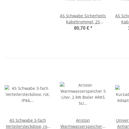
AS Schwabe Sicherheits
AS Sch
Kabeltrommel, 25
Kab
Meter Baustellen
Met
80,70 €
*
Qualität
AS Schwabe 3-fach
Ariston
Univer
Verteilersteckdose, rot,
Warmwasserspeicher 5
Anhän