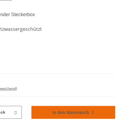
inder Steckerbox
ritzwassergeschützt
bweichend)
In den Warenkorb
ück