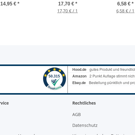
lig zu 7 polig
1,8W, 230V, M30 x 1,5
A, IP44, Baust
14,95 €
*
17,70 €
*
6,58 €
*
ndung 12V IP44
zugelasse
17,70 € / 1
6,58 € / 1
vice
Rechtliches
AGB
Datenschutz