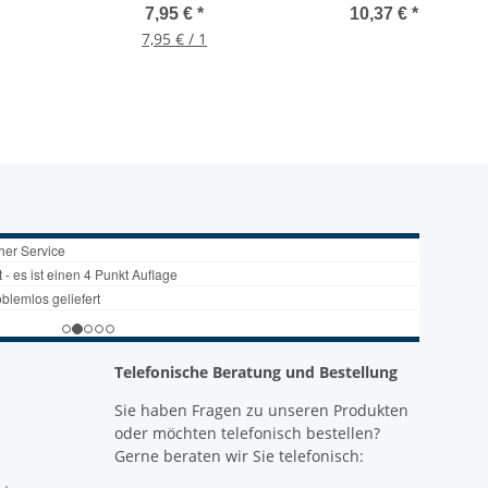
ellen
A, IP44, Außenbereich
Q2,5 schwarz 230 V / 16
7,95 €
*
10,37 €
*
n
A, IP44, Baustellen
7,95 € / 1
zugelassen
Telefonische Beratung und Bestellung
Sie haben Fragen zu unseren Produkten
oder möchten telefonisch bestellen?
Gerne beraten wir Sie telefonisch: