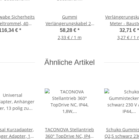
wabe Sicherheits
Gummi
Verlängerungsk
eltrommel, 40
Verlängerungskabel 25
Meter - Baust
er Baustellen
Meter, IP44 Baustellen
Qualität H07RN-
116,34 €
*
58,28 €
*
32,71 €
*
Qualität
geeignet
ROT, 6027
2,33 € / 1 m
3,27 € / 1
Ähnliche Artikel
sal Kurzadapter,
TACONOVA Stellantrieb
Schuko Gummis
ger Adapter, 13
360° TopDrive NC, IP44,
Q2,5 schwarz 230