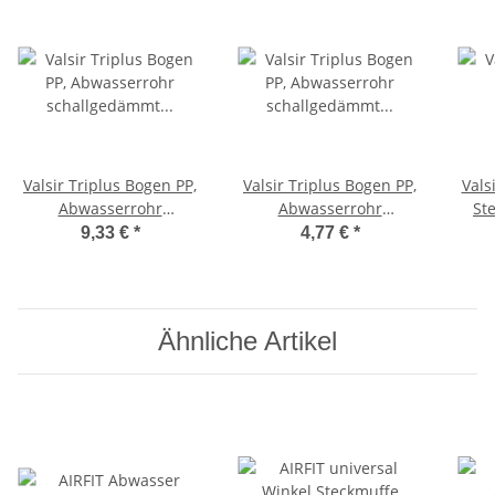
Valsir Triplus Bogen PP,
Valsir Triplus Bogen PP,
Vals
Abwasserrohr
Abwasserrohr
Ste
schallgedämmt HTB,
schallgedämmt HTB,
sch
9,33 €
*
4,77 €
*
DN90, 87 Grad
DN50, 45 Grad
Ähnliche Artikel