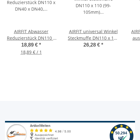
AIRFIT Abwasser
AIRFIT universal Winkel
AIR
Reduzierstück DN110 x
Steckmuffe DN110 x 110
aus
DN40 x DN40,
(99-105mm) für HT-
18,89 €
*
26,28 €
*
Doppelreduzierung
Spitzende
18,89 € / 1