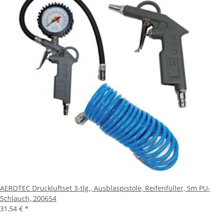
AEROTEC Druckluftset 3-tlg., Ausblaspistole, Reifenfüller, 5m PU-
Schlauch, 200654
31,54 €
*