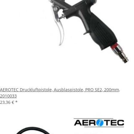
AEROTEC Druckluftpistole, Ausblaspistole, PRO SE2, 200mm,
2010033
23,36 €
*